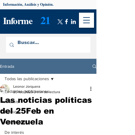
Información, Análisis y Opinión.
21
Informe
Entrada
Todas las publicaciones
Leonor Jorquera
Todas las publicaciones
25 feb 2025
3 min de lectura
Las noticias políticas
Análisis
del 25Feb en
Opinión
Venezuela
Información
De interés