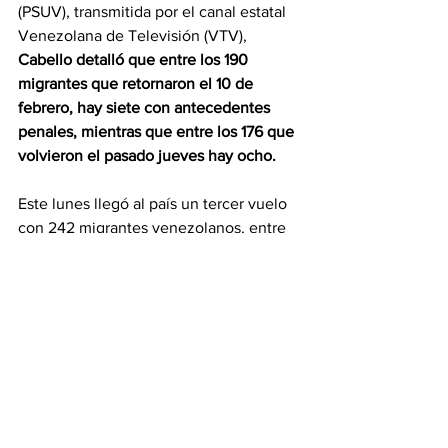
(PSUV), transmitida por el canal estatal 
Venezolana de Televisión (VTV), 
Cabello detalló que entre los 190 
migrantes que retornaron el 10 de 
febrero, hay siete con antecedentes 
penales, mientras que entre los 176 que 
volvieron el pasado jueves hay ocho.
Este lunes llegó al país un tercer vuelo 
con 242 migrantes venezolanos, entre 
los cuales regresaron por primera vez 
mujeres y niños, según indicó Cabello.
El funcionario informó que los 
retornados cumplirán con protocolos 
médicos y de identificación,
 mientras 
que a los adultos se les revisará su 
expediente policial.
El funcionario señaló en la rueda de 