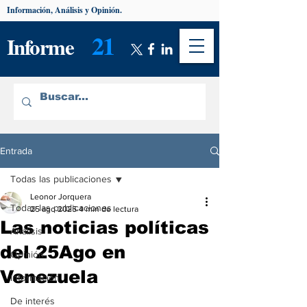
Información, Análisis y Opinión.
21
Informe
Entrada
Todas las publicaciones
Leonor Jorquera
Todas las publicaciones
25 ago 2025
4 min de lectura
Las noticias políticas
Análisis
del 25Ago en
Opinión
Venezuela
Información
De interés