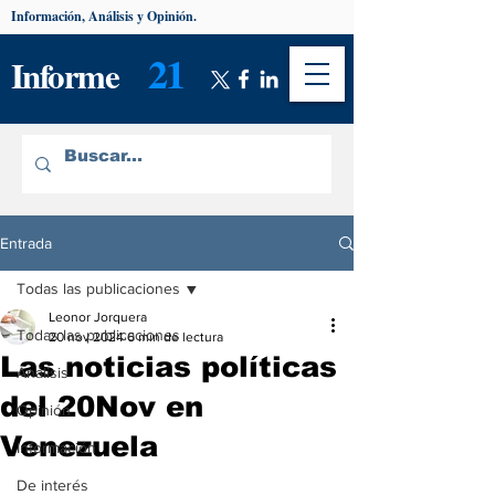
Información, Análisis y Opinión.
21
Informe
Entrada
Todas las publicaciones
Leonor Jorquera
Todas las publicaciones
20 nov 2024
6 min de lectura
Las noticias políticas
Análisis
del 20Nov en
Opinión
Venezuela
Información
De interés