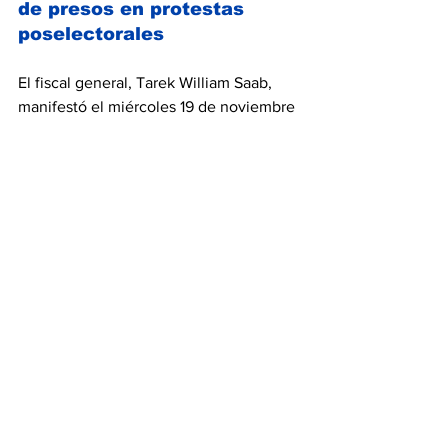
de presos en protestas 
poselectorales
El fiscal general, 
Tarek William Saab
, 
manifestó el miércoles 19 de noviembre 
que 
no se descarta que se produzcan 
más excarcelaciones de personas 
detenidas durante las protestas 
poselectorales de finales de julio
 y 
principios de agosto. Recalcó que se 
trata de una política trazada por el 
mandatario Nicolás Maduro.
Saab, durante la conformación del
"comité por la justicia de las víctimas 
julio 2024"
 para dar apoyo a los 
familiares de los 28 fallecidos -según 
cifras oficiales- en las manifestaciones 
contra los resultados electorales dados 