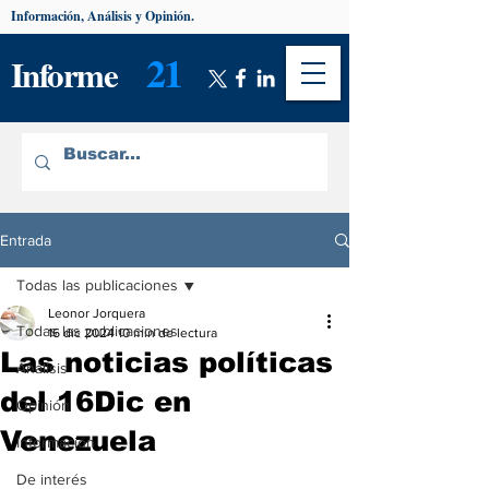
Información, Análisis y Opinión.
21
Informe
Entrada
Todas las publicaciones
Leonor Jorquera
Todas las publicaciones
16 dic 2024
10 min de lectura
Las noticias políticas
Análisis
del 16Dic en
Opinión
Venezuela
Información
De interés