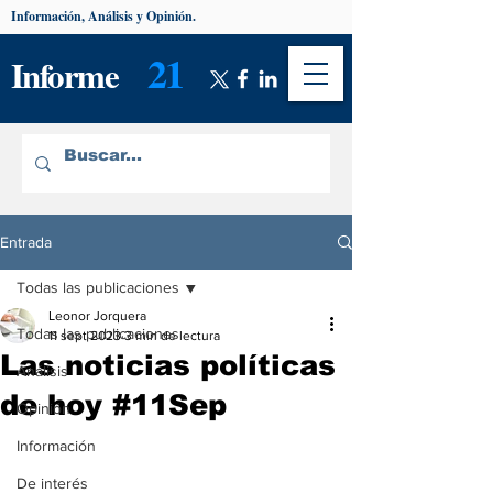
Información, Análisis y Opinión.
21
Informe
Entrada
Todas las publicaciones
Leonor Jorquera
Todas las publicaciones
11 sept 2023
3 min de lectura
Las noticias políticas
Análisis
de hoy #11Sep
Opinión
Información
De interés