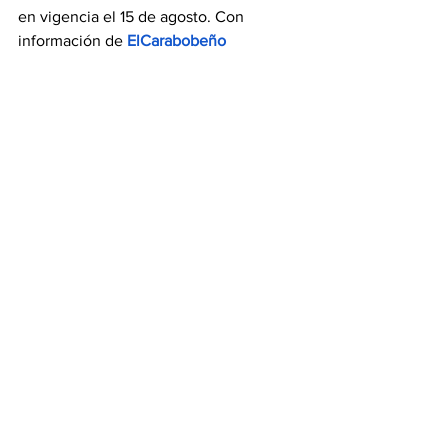
en vigencia el 15 de agosto. Con 
información de 
ElCarabobeño
Ventas del sector 
electrónico durante el 
Black Friday bajaron 40% 
este año 
El presidente de la Cámara Venezolana 
de Comercio Electrónico (Cavecom-e), 
Richard Ujeta
, informó que 
las ventas 
durante el Black Friday disminuyeron 
40% en comparación con las cifras 
registradas el año pasado.
En una entrevista concedida al 
programa Dos más Dos que transmite 
Unión Radio
, Ujeta aseguró que para el 