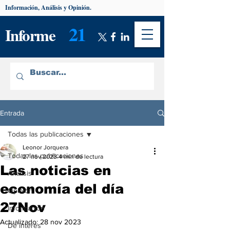
Información, Análisis y Opinión.
21
Informe
Entrada
Todas las publicaciones
Leonor Jorquera
Todas las publicaciones
27 nov 2023
4 min de lectura
Las noticias en
Análisis
economía del día
Opinión
27Nov
Información
Actualizado:
28 nov 2023
De interés