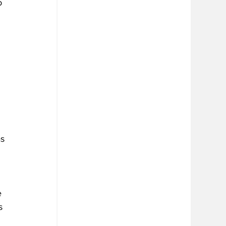
o 
s 
 
s 