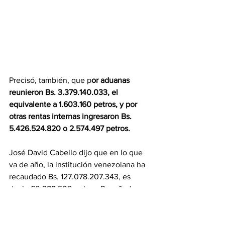
Precisó, también, que p
or aduanas 
reunieron Bs. 3.379.140.033, el 
equivalente a 1.603.160 petros, y por 
otras rentas internas ingresaron Bs. 
5.426.524.820 o 2.574.497 petros.
José David Cabello dijo que en lo que 
va de año, la institución venezolana ha 
recaudado Bs. 127.078.207.343, es 
decir, 60.289.500 petros. Reseñado por 
BancayNegocios
Precio oficial del $ vs Bs