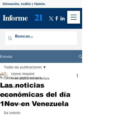
Información, Análisis y Opinión.
21
Informe
Entrada
Todas las publicaciones
Leonor Jorquera
Todas las publicaciones
1 nov 2023
3 min de lectura
Las noticias
Análisis
económicas del día
Opinión
1Nov en Venezuela
Información
De interés