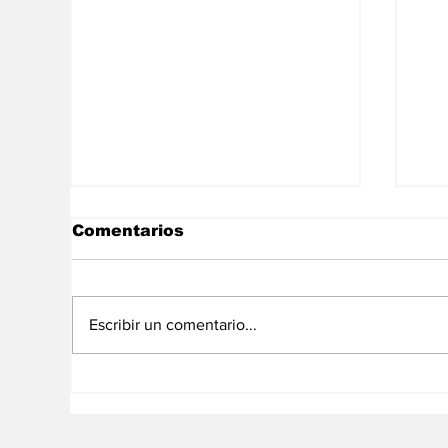
Comentarios
Escribir un comentario...
Noticias destacadas del
La
plano económico
ec
venezolano #27jul
Ve