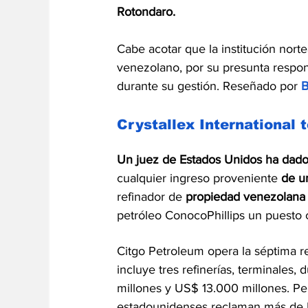
Rotondaro.
Cabe acotar que la institución nort
venezolano, por su presunta respon
durante su gestión. Reseñado por 
B
Crystallex International 
Un juez de Estados Unidos ha dado p
cualquier ingreso proveniente 
de u
refinador de 
propiedad venezolana
petróleo ConocoPhillips un puesto c
Citgo Petroleum opera la séptima r
incluye tres refinerías, terminales,
millones y US$ 13.000 millones. Per
estadounidenses reclaman más de U