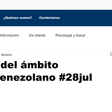
¿Quiénes somos?
Contáctanos
Información
De interés
Psicología y Salud
 lectura
 del ámbito
enezolano #28jul