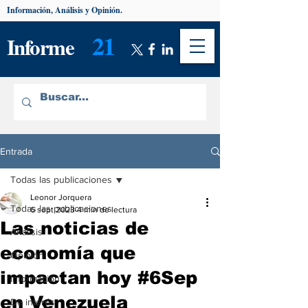
Información, Análisis y Opinión.
21
Informe
Entrada
Todas las publicaciones
Leonor Jorquera
Todas las publicaciones
6 sept 2023
4 min de lectura
Las noticias de
Análisis
economía que
Opinión
impactan hoy #6Sep
Información
en Venezuela
De interés