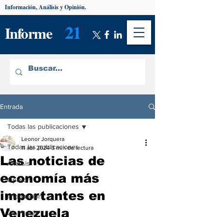
Información, Análisis y Opinión.
21
Informe
Entrada
Todas las publicaciones
Leonor Jorquera
Todas las publicaciones
11 abr 2024
3 min de lectura
Las noticias de
Análisis
economía más
Opinión
importantes en
Información
Venezuela
De interés