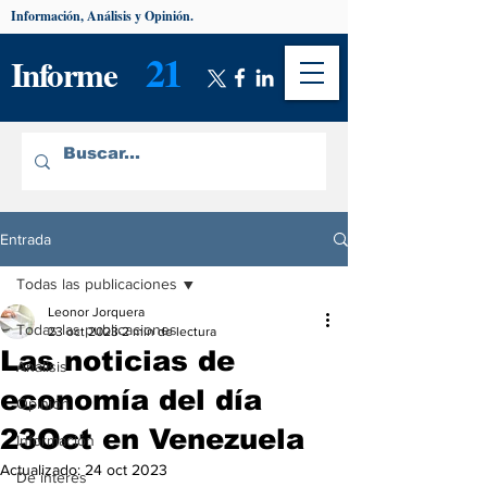
Información, Análisis y Opinión.
21
Informe
Entrada
Todas las publicaciones
Leonor Jorquera
Todas las publicaciones
23 oct 2023
2 min de lectura
Las noticias de
Análisis
economía del día
Opinión
23Oct en Venezuela
Información
Actualizado:
24 oct 2023
De interés