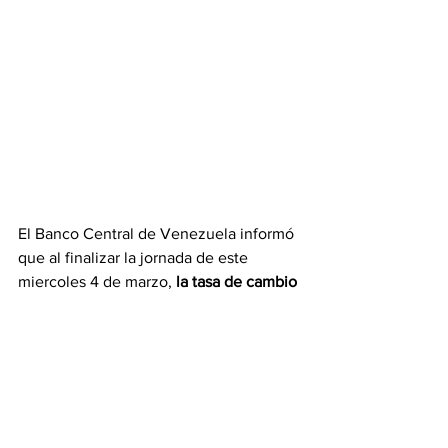
El Banco Central de Venezuela informó 
que al finalizar la jornada de este 
miercoles 4 de marzo, 
la tasa de cambio 
del dólar para este jueves 5 de febrero  
es 427,93
bolívares,
 presentando un 
incremento de Bs. 2,26 (+ 0,53%) en 
relación a la jornada anterior.
En cuanto a la 
tasa de cambio del
 euro, 