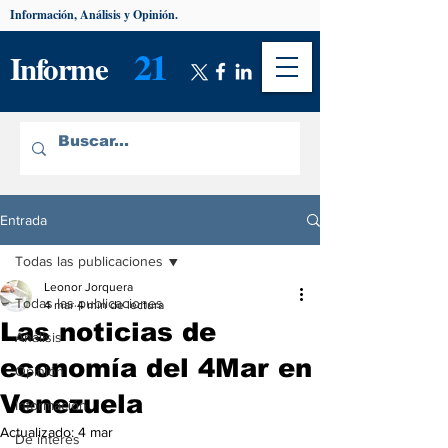
Información, Análisis y Opinión.
21
Informe
Entrada
Todas las publicaciones
Leonor Jorquera
Todas las publicaciones
4 mar
4 min de lectura
Las noticias de
Análisis
economía del 4Mar en
Opinión
Venezuela
Información
Actualizado:
4 mar
De interés