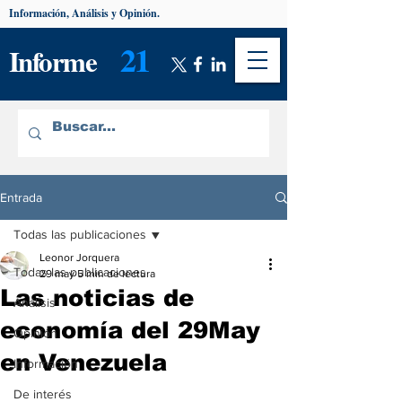
Información, Análisis y Opinión.
21
Informe
Entrada
Todas las publicaciones
Leonor Jorquera
Todas las publicaciones
29 may
5 min de lectura
Las noticias de
Análisis
economía del 29May
Opinión
en Venezuela
Información
De interés