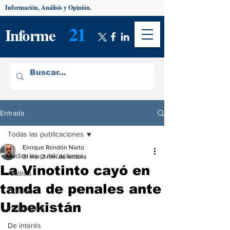
Información, Análisis y Opinión.
21
Informe
Entrada
Todas las publicaciones
Enrique Rondón Nieto
Todas las publicaciones
31 mar
2 min de lectura
La Vinotinto cayó en
Análisis
tanda de penales ante
Opinión
Uzbekistán
Información
De interés