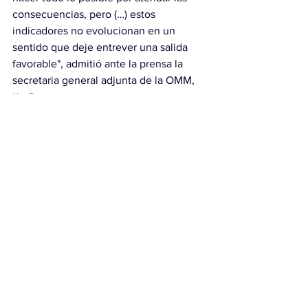
consecuencias, pero (…) estos 
indicadores no evolucionan en un 
sentido que deje entrever una salida 
favorable", admitió ante la prensa la 
secretaria general adjunta de la OMM, 
Ko Barrett.
"El informe presentado hoy debería ir 
acompañado de una advertencia: el 
caos climático se está acelerando y 
toda demora en la adopción de medidas 
conlleva consecuencias mortales", 
recalcó Guterres. Con información de
talcualdigital.com
Información