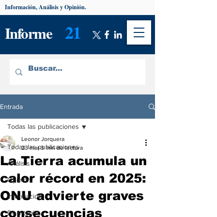
Información, Análisis y Opinión.
21
Informe
Entrada
Todas las publicaciones
Leonor Jorquera
Todas las publicaciones
23 mar
3 min de lectura
La Tierra acumula un
Análisis
calor récord en 2025:
Opinión
ONU advierte graves
Información
consecuencias
De interés