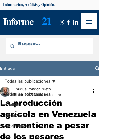
Información, Análisis y Opinión.
21
Informe
Entrada
Todas las publicaciones
Enrique Rondón Nieto
Todas las publicaciones
14 abr 2025
3 min de lectura
La producción
Análisis
agrícola en Venezuela
Opinión
se mantiene a pesar
Información
de los pesares
De interés