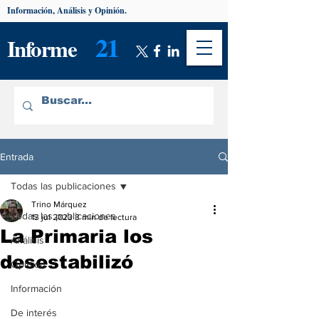
Información, Análisis y Opinión.
21
Informe
Entrada
Todas las publicaciones
Trino Márquez
Todas las publicaciones
13 jul 2023
3 min de lectura
La Primaria los
Análisis
desestabilizó
Opinión
Información
De interés