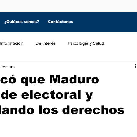
¿Quiénes somos?
Contáctanos
Información
De interés
Psicología y Salud
 lectura
ficó que Maduro
de electoral y
lando los derechos