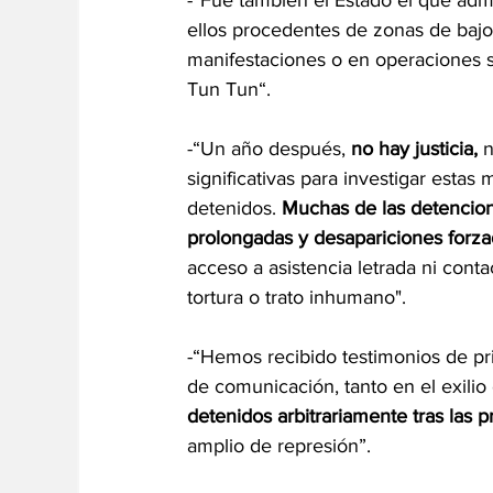
-“Fue también el Estado el que admi
ellos procedentes de zonas de bajos
manifestaciones o en operaciones s
Tun Tun“.
-“Un año después, 
no hay justicia,
 
significativas para investigar esta
detenidos. 
Muchas de las detencion
prolongadas y desapariciones forza
acceso a asistencia letrada ni cont
tortura o trato inhumano".
-“Hemos recibido testimonios de pr
de comunicación, tanto en el exili
detenidos arbitrariamente tras las p
amplio de represión”.