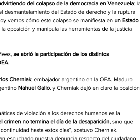
dvirtiendo del colapso de la democracia en Venezuela
: l
l desmantelamiento del Estado de derecho y la ruptura 
 Hoy vemos cómo este colapso se manifiesta en 
un Estado 
a la oposición y manipula las herramientas de la justici
a 
Mees,
 se abrió la participación de los distintos 
OEA.
rlos Cherniak
, embajador argentino en la OEA. Maduro 
gentino 
Nahuel Gallo
, y Cherniak dejó en claro la posición
áticas de violación a los derechos humanos es la 
el crimen no termina el día de la desaparición,
 sino que 
continuidad hasta estos días”, sostuvo Cherniak.
an escuchado nuestra denuncia respecto del ciudadano 