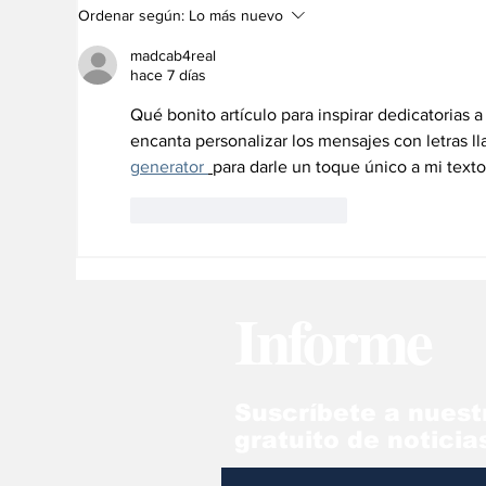
Bancamiga invita a
Ka
Ordenar según:
Lo más nuevo
celebrar el Día de las
em
Madres con ventajas de
de
madcab4real
la Tarjeta de Débito
hace 7 días
Mastercard
Qué bonito artículo para inspirar dedicatorias 
encanta personalizar los mensajes con letras ll
generator 
para darle un toque único a mi texto
Me gusta
Reaccionar
Informe
Suscríbete a nuest
gratuito de noticia