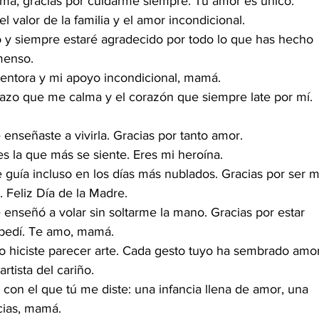
amá, gracias por cuidarme siempre. Tu amor es único.
 valor de la familia y el amor incondicional.
y siempre estaré agradecido por todo lo que has hecho 
menso.
mentora y mi apoyo incondicional, mamá.
razo que me calma y el corazón que siempre late por mí. 
 enseñaste a vivirla. Gracias por tanto amor.
es la que más se siente. Eres mi heroína.
 guía incluso en los días más nublados. Gracias por ser m
 Feliz Día de la Madre.
enseñó a volar sin soltarme la mano. Gracias por estar 
 pedí. Te amo, mamá.
 lo hiciste parecer arte. Cada gesto tuyo ha sembrado amo
artista del cariño.
on el que tú me diste: una infancia llena de amor, una 
acias, mamá.