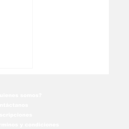
y sin
nde a
 ideas
uienes somos?
ntáctanos
scripciones
rminos y condiciones