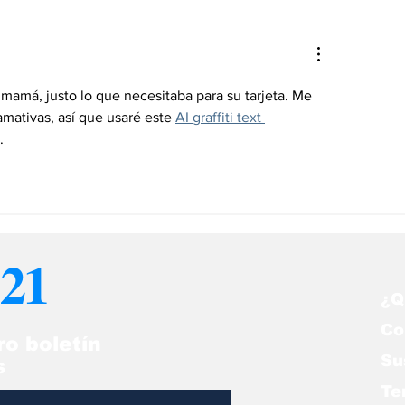
te Middleton publica
¿Día del padre 
otiva foto por el Día
regalo? Sorpre
l Padre
papá con estas
a mamá, justo lo que necesitaba para su tarjeta. Me 
amativas, así que usaré este 
AI graffiti text 
.
21
¿Q
Co
ro boletín
Su
s
Te