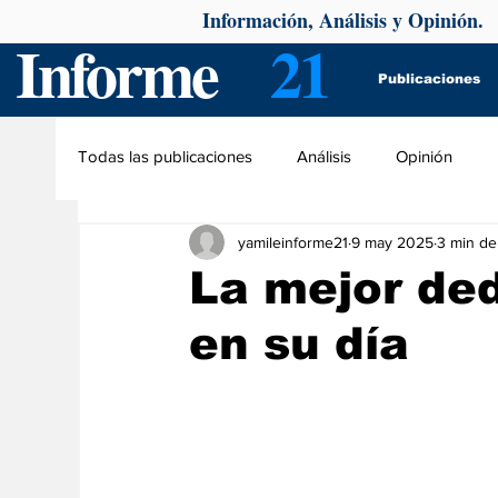
Información, Análisis y Opinión.
Informe
21
Publicaciones
Todas las publicaciones
Análisis
Opinión
yamileinforme21
9 may 2025
3 min de
La mejor de
en su día