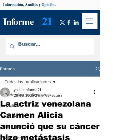
Información, Análisis y Opinión.
21
Informe
Entrada
Todas las publicaciones
yamileinforme21
Todas las publicaciones
28 oct 2025
2 min de lectura
La actriz venezolana
Análisis
Carmen Alicia
Opinión
anunció que su cáncer
Información
hizo metástasis
De interés