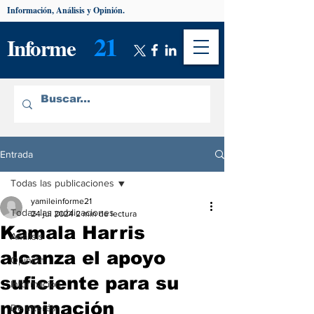
Información, Análisis y Opinión.
21
Informe
Entrada
Todas las publicaciones
yamileinforme21
Todas las publicaciones
24 jul 2024
2 min de lectura
Kamala Harris
Análisis
alcanza el apoyo
Opinión
suficiente para su
Información
nominación
De interés