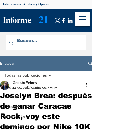
Información, Análisis y Opinión.
21
Informe
Entrada
Todas las publicaciones
Germán Febres
Todas las publicaciones
10 nov 2023
3 min de lectura
Joselyn Brea: después
Análisis
de ganar Caracas
Opinión
Rock, voy este
Información
domingo por Nike 10K
De interés