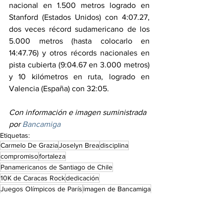
nacional en 1.500 metros logrado en 
Stanford (Estados Unidos) con 4:07.27, 
dos veces récord sudamericano de los 
5.000 metros (hasta colocarlo en 
14:47.76) y otros récords nacionales en 
pista cubierta (9:04.67 en 3.000 metros) 
y 10 kilómetros en ruta, logrado en 
Valencia (España) con 32:05.
Con información e imagen suministrada 
por 
Bancamiga
Etiquetas:
Carmelo De Grazia
Joselyn Brea
disciplina
compromiso
fortaleza
Panamericanos de Santiago de Chile
10K de Caracas Rock
dedicación
Juegos Olímpicos de París
imagen de Bancamiga
Corredores ayudando a corredores
De interés