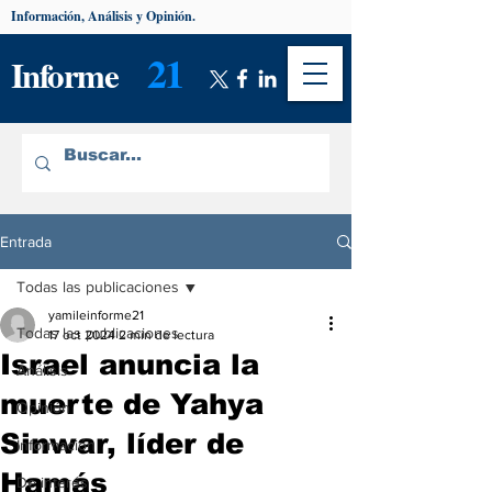
Información, Análisis y Opinión.
21
Informe
Entrada
Todas las publicaciones
yamileinforme21
Todas las publicaciones
17 oct 2024
2 min de lectura
Israel anuncia la
Análisis
muerte de Yahya
Opinión
Sinwar, líder de
Información
Hamás
De interés