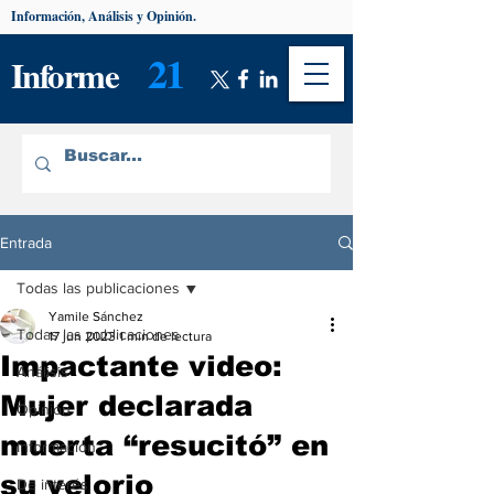
Información, Análisis y Opinión.
21
Informe
Entrada
Todas las publicaciones
Yamile Sánchez
Todas las publicaciones
17 jun 2023
1 min de lectura
Impactante video:
Análisis
Mujer declarada
Opinión
muerta “resucitó” en
Información
su velorio
De interés