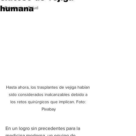
humana
Psicología y Salud
Hasta ahora, los trasplantes de vejiga habían 
sido considerados inalcanzables debido a 
los retos quirúrgicos que implican. Foto: 
Pixabay
En un logro sin precedentes para la 
medicina moderna, un equipo de 