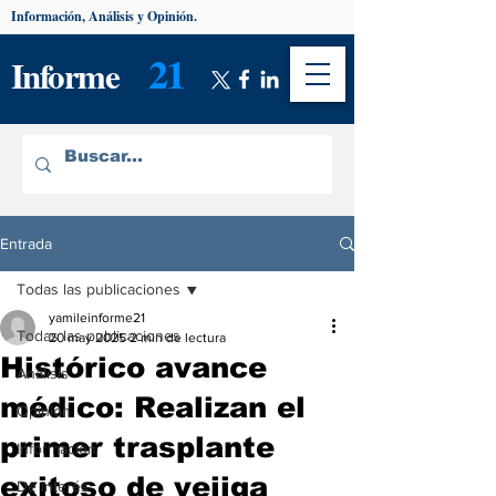
Información, Análisis y Opinión.
21
Informe
Entrada
Todas las publicaciones
yamileinforme21
Todas las publicaciones
20 may 2025
2 min de lectura
Histórico avance
Análisis
médico: Realizan el
Opinión
primer trasplante
Información
exitoso de vejiga
De interés