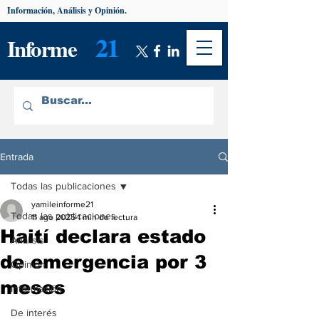
Información, Análisis y Opinión.
21
Informe
Entrada
Todas las publicaciones
yamileinforme21
Todas las publicaciones
11 ago 2025
1 min de lectura
Haití declara estado
Análisis
de emergencia por 3
Opinión
meses
Información
De interés