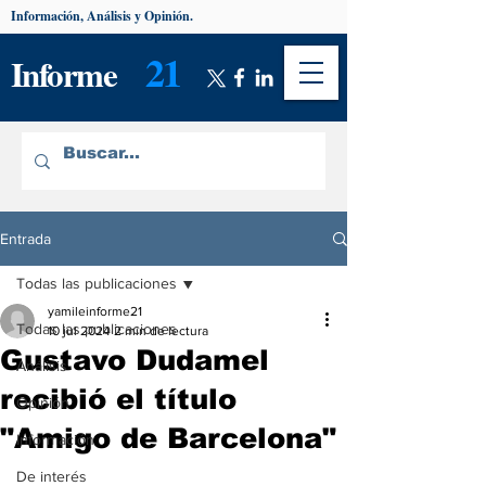
Información, Análisis y Opinión.
21
Informe
Entrada
Todas las publicaciones
yamileinforme21
Todas las publicaciones
10 jul 2024
2 min de lectura
Gustavo Dudamel
Análisis
recibió el título
Opinión
"Amigo de Barcelona"
Información
De interés