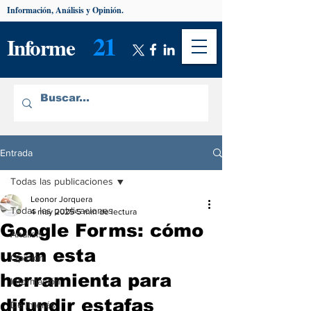
Información, Análisis y Opinión.
21
Informe
Entrada
Todas las publicaciones
Leonor Jorquera
Todas las publicaciones
4 may 2025
5 min de lectura
Google Forms: cómo
Análisis
usan esta
Opinión
herramienta para
Información
difundir estafas
De interés