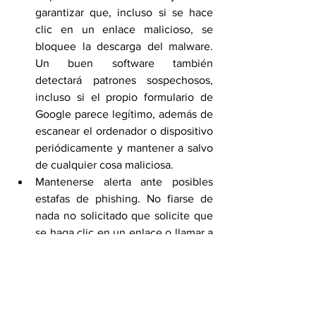
garantizar que, incluso si se hace 
clic en un enlace malicioso, se 
bloquee la descarga del malware. 
Un buen software también 
detectará patrones sospechosos, 
incluso si el propio formulario de 
Google parece legítimo, además de 
escanear el ordenador o dispositivo 
periódicamente y mantener a salvo 
de cualquier cosa maliciosa.
Mantenerse alerta ante posibles 
estafas de phishing. No fiarse de 
nada no solicitado que solicite que 
se haga clic en un enlace o llamar a 
un número urgentemente. En su 
lugar, ponerse en contacto con el 
remitente por los canales oficiales. 
Utilizar contraseñas fuertes y únicas 