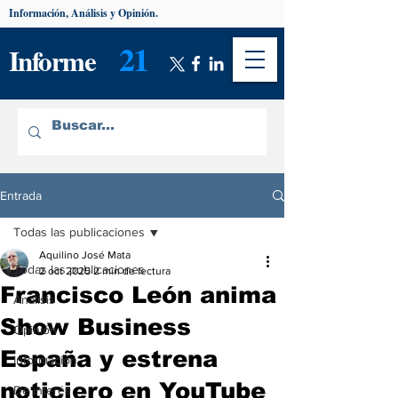
Información, Análisis y Opinión.
21
Informe
Entrada
Todas las publicaciones
Aquilino José Mata
Todas las publicaciones
2 oct 2025
2 min de lectura
Francisco León anima
Análisis
Show Business
Opinión
España y estrena
Información
noticiero en YouTube
De interés