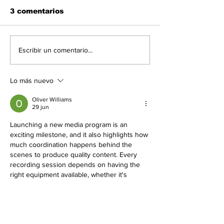
3 comentarios
Las noticias políticas
Inicio del Diá
Escribir un comentario...
del 6Ago en
AN 2015 y go
Venezuela
está anuncia
este jueves
Lo más nuevo
Oliver Williams
29 jun
Launching a new media program is an 
exciting milestone, and it also highlights how 
much coordination happens behind the 
scenes to produce quality content. Every 
recording session depends on having the 
right equipment available, whether it's 
cameras, audio gear, lighting, or production 
accessories. When items are shared across 
multiple locations or teams, keeping 
everything organized can quickly become a 