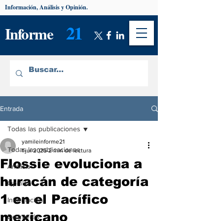
Información, Análisis y Opinión.
21
Informe
Entrada
Todas las publicaciones
yamileinforme21
Todas las publicaciones
1 jul 2025
2 min de lectura
Flossie evoluciona a
Análisis
huracán de categoría
Opinión
1 en el Pacífico
Información
mexicano
De interés