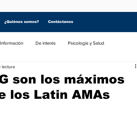
¿Quiénes somos?
Contáctanos
Información
De interés
Psicología y Salud
 lectura
 G son los máximos
e los Latin AMAs