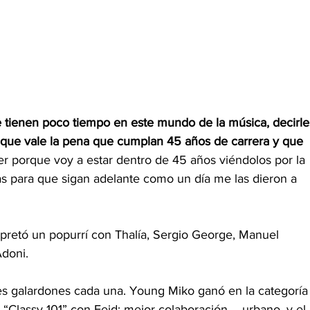
 tienen poco tiempo en este mundo de la música, decirle
, que vale la pena que cumplan 45 años de carrera y que 
ver porque voy a estar dentro de 45 años viéndolos por la 
itas para que sigan adelante como un día me las dieron a 
retó un popurrí con Thalía, Sergio George, Manuel 
doni.
es galardones cada una. Young Miko ganó en la categoría
 “Classy 101” con Feid; mejor colaboración – urbano, y el 