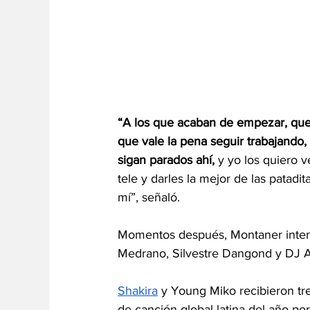
“A los que acaban de empezar, que
que vale la pena seguir trabajando
sigan parados ahí, 
y yo los quiero 
tele y darles la mejor de las patad
mí”, señaló.
Momentos después, Montaner interp
Medrano, Silvestre Dangond y DJ A
Shakira
 y Young Miko recibieron tr
de canción global latina del año por