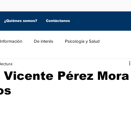
¿Quiénes somos?
Contáctanos
Información
De interés
Psicología y Salud
lectura
n Vicente Pérez Mora
os