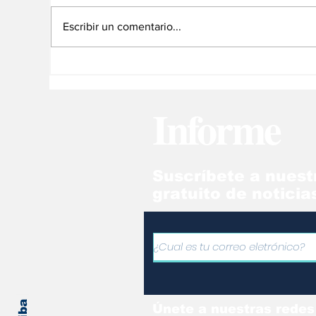
Escribir un comentario...
Mercedes-Benz prueba
Su
un asistente de voz
ma
virtual para perros
"T
Informe
Ro
Suscríbete a nuest
gratuito de noticia
Únete a nuestras redes