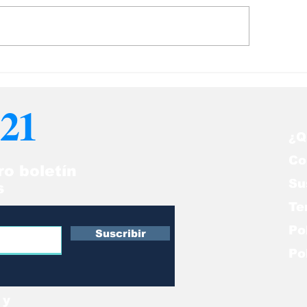
bastan el trozo de
¡Guau! Tenemos dos
dera de la película
cerebros
itanic" sobre el que
21
se se salvó
¿Q
Co
ro boletín
Su
s
Te
Po
Suscribir
Po
 y