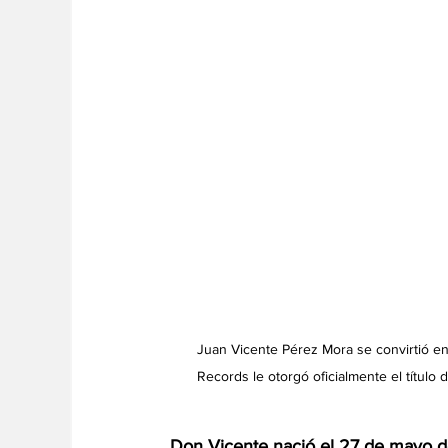
Juan Vicente Pérez Mora se convirtió e
Records le otorgó oficialmente el títul
Don Vicente nació el 27 de mayo d