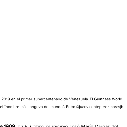
n 2019 en el primer supercentenario de Venezuela. El Guinness World 
o del “hombre más longevo del mundo”. Foto: @juanvicenteperezmorasjb
e 1909,
 en El Cobre, municipio José María Vargas del 