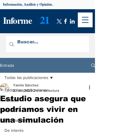
Información, Análisis y Opinión.
21
Informe
Entrada
Todas las publicaciones
Yamile Sánchez
Todas las publicaciones
23 oct 2023
2 min de lectura
Estudio asegura que
Análisis
podríamos vivir en
Opinión
una simulación
Información
De interés