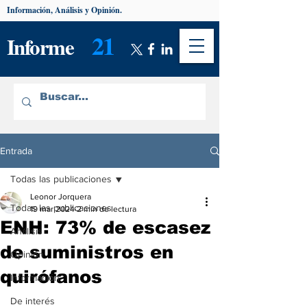
Información, Análisis y Opinión.
21
Informe
Entrada
Todas las publicaciones
Leonor Jorquera
Todas las publicaciones
19 mar 2024
2 min de lectura
ENH: 73% de escasez
Análisis
de suministros en
Opinión
quirófanos
Información
De interés