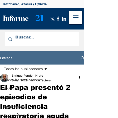
Información, Análisis y Opinión.
21
Informe
Entrada
Todas las publicaciones
Enrique Rondón Nieto
Todas las publicaciones
3 mar 2025
1 min de lectura
El Papa presentó 2
Análisis
episodios de
Opinión
insuficiencia
Información
respiratoria aguda
De interés