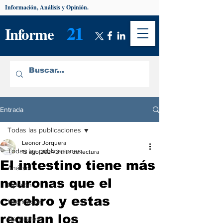
Información, Análisis y Opinión.
21
Informe
Entrada
Todas las publicaciones
Leonor Jorquera
Todas las publicaciones
13 ago 2024
3 min de lectura
El intestino tiene más
Análisis
neuronas que el
Opinión
cerebro y estas
Información
regulan los
De interés