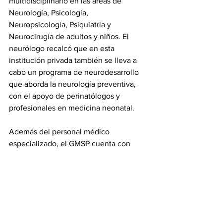
multidisciplinario en las áreas de 
Neurología, Psicología, 
Neuropsicología, Psiquiatría y 
Neurocirugía de adultos y niños. El 
neurólogo recalcó que en esta 
institución privada también se lleva a 
cabo un programa de neurodesarrollo 
que aborda la neurología preventiva, 
con el apoyo de perinatólogos y 
profesionales en medicina neonatal.
Además del personal médico 
especializado, el GMSP cuenta con 
modernas instalaciones y equipos de 
última tecnología en las 
Unidades de 
Laboratorio e Imagenología
, así como 
también en el área de Maternidad y 
Perinatología para atender cualquier 
patología, incluyendo lo relativo al 