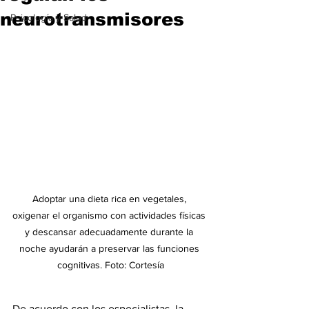
neurotransmisores
Psicología y Salud
Adoptar una dieta rica en vegetales, 
oxigenar el organismo con actividades físicas 
y descansar adecuadamente durante la 
noche ayudarán a preservar las funciones 
cognitivas. Foto: Cortesía
De acuerdo con los especialistas, la 