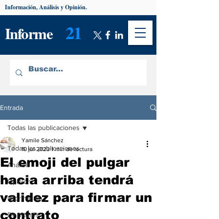
Información, Análisis y Opinión.
21
Informe
Entrada
Todas las publicaciones
Yamile Sánchez
Todas las publicaciones
10 jul 2023
1 min de lectura
El emoji del pulgar
Análisis
hacia arriba tendrá
Opinión
validez para firmar un
Información
contrato
De interés