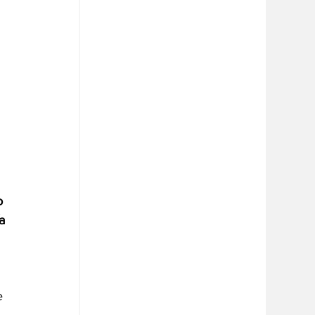
o 
a 
e 