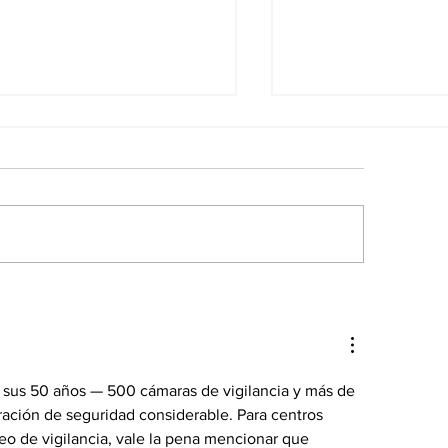
 libertad plena la
Las noticias de
eza María Lourdes
economía del 
iuni
Venezuela
a sus 50 años — 500 cámaras de vigilancia y más de 
ción de seguridad considerable. Para centros 
o de vigilancia, vale la pena mencionar que 