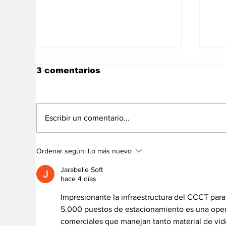
3 comentarios
Escribir un comentario...
Lo más viral: Shakira
En
Ordenar según:
Lo más nuevo
vuelve a sorprender en
ju
las redes
Af
Jarabelle Soft
hace 4 días
Impresionante la infraestructura del CCCT par
5.000 puestos de estacionamiento es una opera
comerciales que manejan tanto material de vide