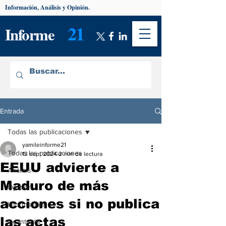
Información, Análisis y Opinión.
21
Informe
Entrada
Todas las publicaciones
yamileinforme21
Todas las publicaciones
13 sept 2024
2 min de lectura
EEUU advierte a
Análisis
Maduro de más
Opinión
acciones si no publica
Información
las actas
De interés