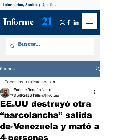
Información, Análisis y Opinión.
21
Informe
Entrada
Todas las publicaciones
Enrique Rondón Nieto
Todas las publicaciones
3 oct 2025
1 min de lectura
EE UU destruyó otra
Análisis
“narcolancha” salida
Opinión
de Venezuela y mató a
Información
4 personas
De interés