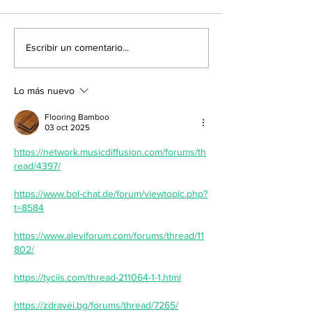
Semana Deportiva:
Lo más viral:
Escribir un comentario...
Venezuela en 4to
vuelve a sorp
lugar en los juegos
en las redes
Centroamericanos y
Lo más nuevo
del Caribe
Flooring Bamboo
03 oct 2025
https://network.musicdiffusion.com/forums/th
read/4397/
https://www.bol-chat.de/forum/viewtopic.php?
t=8584
https://www.aleviforum.com/forums/thread/11
802/
https://tyciis.com/thread-211064-1-1.html
https://zdravei.bg/forums/thread/7265/