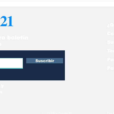
nal Internacional:
chavistas y me
imen de lesa
rodriguistas ¡Q
21
manidad
nos proteja!”
¿Q
Co
ro boletín
Su
s
Te
Po
Suscribir
Po
 y
n
© 2026 Informe21
Do 