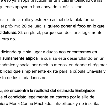
eso ya arropa prácticamente a casi la totalidad de las 
a quienes apoyan o han apoyado al oficialismo.
car el desarrollo y esfuerzo actual de la plataforma 
el próximo 28 de julio, si 
quiero poner el foco en lo que 
didaturas
. Si, en plural, porque son dos, una legalmente 
 otra no.
diciendo que sin lugar a dudas 
nos encontramos en 
l sumamente atípica
, la cual se está desarrollando en un 
nómico y social por decir lo menos, en donde el régime
ilidad que simplemente existe para la cúpula Chavista y 
esto de los ciudadanos no.
a, 
se encuentra la realidad del estimado Embajador 
el candidato legalmente en carrera por la silla de 
eniero María Corina Machado, inhabilitada y no inscrita.