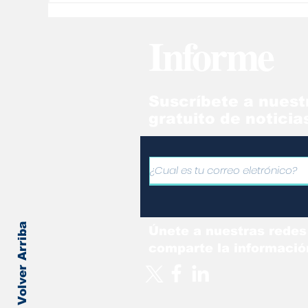
diagnónstico, somos un
Pe
camino
cr
Informe
hu
Suscríbete a nuest
gratuito de noticia
Volver Arriba
Únete a nuestras redes
comparte la informació