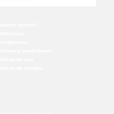
nos aún
ue Alá
uienes somos?
ntáctanos
scripciones
rminos y condiciones
líticas de uso
lítica
s de compra
Not Sell My Personal Information