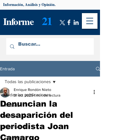
Información, Análisis y Opinión.
21
Informe
Entrada
Todas las publicaciones
Enrique Rondón Nieto
Todas las publicaciones
31 oct 2025
1 min de lectura
Denuncian la
Análisis
desaparición del
Opinión
periodista Joan
Información
Camargo
De interés