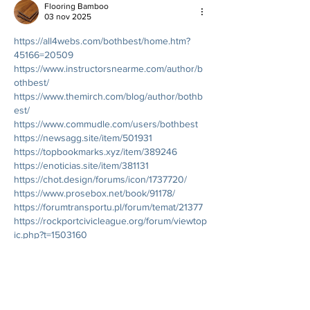
Flooring Bamboo
03 nov 2025
https://all4webs.com/bothbest/home.htm?
45166=20509
https://www.instructorsnearme.com/author/b
othbest/
https://www.themirch.com/blog/author/bothb
est/
https://www.commudle.com/users/bothbest
https://newsagg.site/item/501931
https://topbookmarks.xyz/item/389246
https://enoticias.site/item/381131
https://chot.design/forums/icon/1737720/
https://www.prosebox.net/book/91178/
https://forumtransportu.pl/forum/temat/21377
https://rockportcivicleague.org/forum/viewtop
ic.php?t=1503160
https://takebackbaltimore.net/smf/index.php?
topic=466244
https://worthitorwoke.com/forum/topic/the-
best-bamboo-flooring-colors-for-latin-
american-homes/