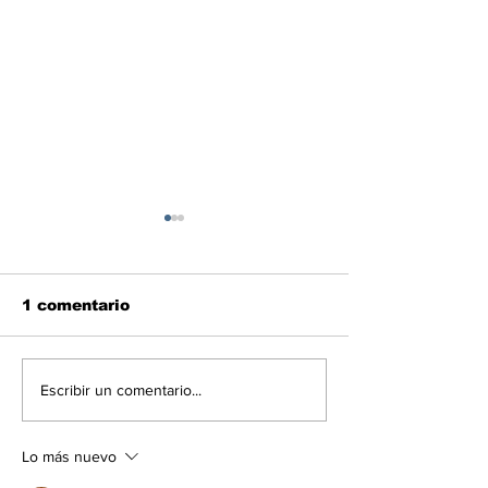
1 comentario
Las noticias políticas
De la Espriel
Escribir un comentario...
del 7Ago en
su primer dis
Venezuela
como preside
ante militare
Lo más nuevo