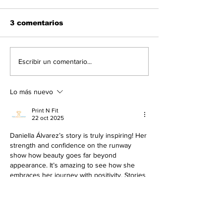
3 comentarios
Escribir un comentario...
Lo más nuevo
Belinda sufre aparatosa
caída en el desfile de
Print N Fit
L'Oréal en París (+Video)
22 oct 2025
Daniella Álvarez’s story is truly inspiring! Her 
strength and confidence on the runway 
show how beauty goes far beyond 
appearance. It’s amazing to see how she 
embraces her journey with positivity. Stories 
like hers motivate creators like us in the 
fashion industry, especially those working to 
print tshirts on demand
 with empowering 
and meaningful designs.