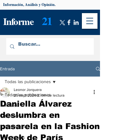
Información, Análisis y Opinión.
21
Informe
Entrada
Todas las publicaciones
Leonor Jorquera
Todas las publicaciones
25 sept 2024
2 min de lectura
Daniella Álvarez
Análisis
deslumbra en
Opinión
pasarela en la Fashion
Información
Week de París
De interés