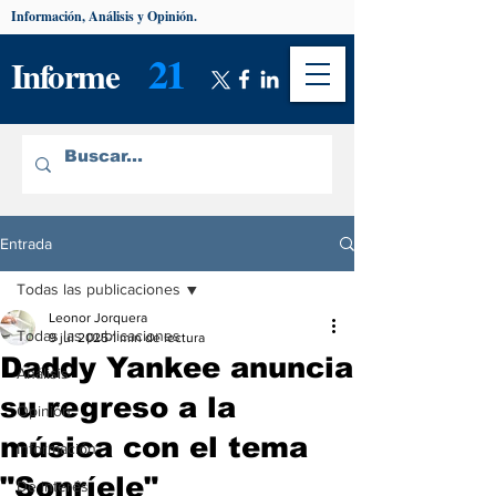
Información, Análisis y Opinión.
21
Informe
Entrada
Todas las publicaciones
Leonor Jorquera
Todas las publicaciones
9 jul 2025
1 min de lectura
Daddy Yankee anuncia
Análisis
su regreso a la
Opinión
música con el tema
Información
"Sonríele"
De interés