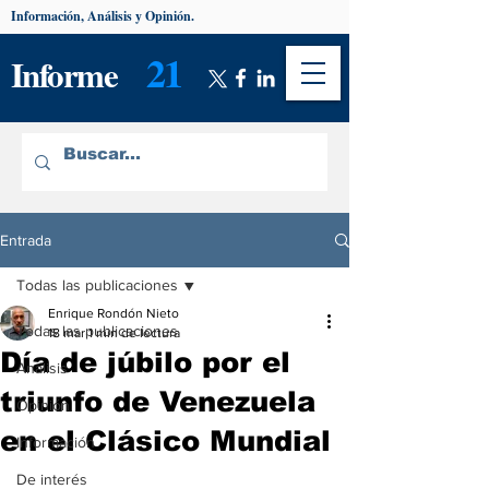
Información, Análisis y Opinión.
21
Informe
Entrada
Todas las publicaciones
Enrique Rondón Nieto
Todas las publicaciones
18 mar
1 min de lectura
Día de júbilo por el
Análisis
triunfo de Venezuela
Opinión
en el Clásico Mundial
Información
De interés