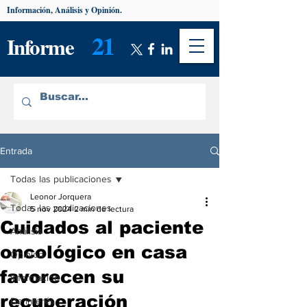
Información, Análisis y Opinión.
21
Informe
Entrada
Todas las publicaciones
Leonor Jorquera
Todas las publicaciones
5 nov 2024
2 min de lectura
Cuidados al paciente
Análisis
oncológico en casa
Opinión
favorecen su
Información
recuperación
De interés