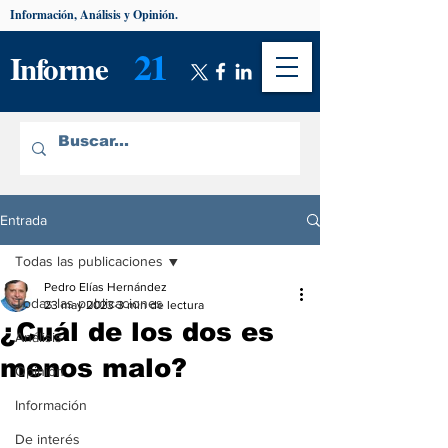
Información, Análisis y Opinión.
21
Informe
Entrada
Todas las publicaciones
Pedro Elías Hernández
Todas las publicaciones
23 may 2023
3 min de lectura
¿Cuál de los dos es
Análisis
menos malo?
Opinión
Información
De interés