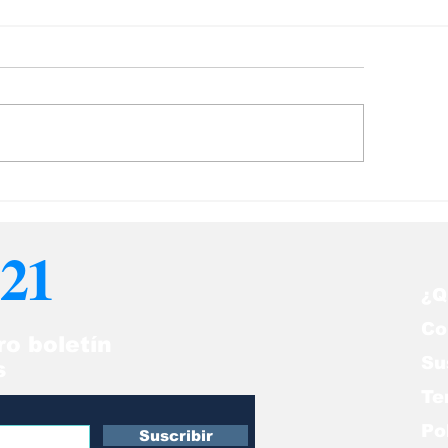
 retiro de la Corte
“Los iraníes n
nal Internacional:
chavistas y me
imen de lesa
rodriguistas ¡Q
21
manidad
nos proteja!”
¿Q
Co
ro boletín
Su
s
Te
Po
Suscribir