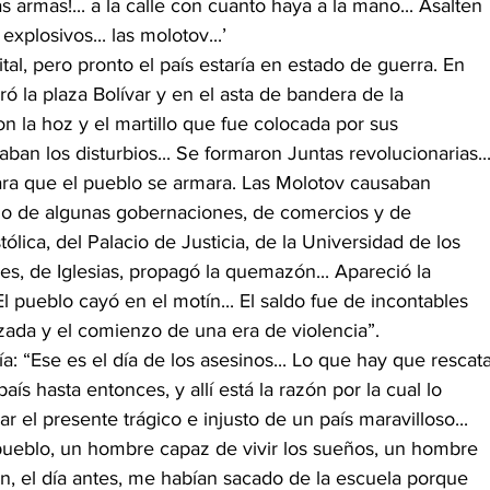
s armas!... a la calle con cuanto haya a la mano... Asalten 
xplosivos... las molotov...’
tal, pero pronto el país estaría en estado de guerra. En 
ó la plaza Bolívar y en el asta de bandera de la 
la hoz y el martillo que fue colocada por sus 
iaban los disturbios... Se formaron Juntas revolucionarias...
para que el pueblo se armara. Las Molotov causaban 
ego de algunas gobernaciones, de comercios y de 
lica, del Palacio de Justicia, de la Universidad de los 
es, de Iglesias, propagó la quemazón... Apareció la 
El pueblo cayó en el motín... El saldo fue de incontables 
zada y el comienzo de una era de violencia”.
ía: “Ese es el día de los asesinos... Lo que hay que rescata
 país hasta entonces, y allí está la razón por la cual lo 
ar el presente trágico e injusto de un país maravilloso... 
eblo, un hombre capaz de vivir los sueños, un hombre 
on, el día antes, me habían sacado de la escuela porque 