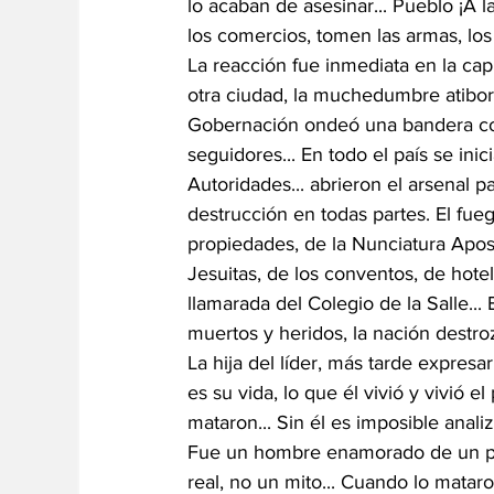
lo acaban de asesinar... Pueblo ¡A la
los comercios, tomen las armas, los e
La reacción fue inmediata en la capi
otra ciudad, la muchedumbre atiborr
Gobernación ondeó una bandera con 
seguidores... En todo el país se inic
Autoridades... abrieron el arsenal 
destrucción en todas partes. El fu
propiedades, de la Nunciatura Apostó
Jesuitas, de los conventos, de hotel
llamarada del Colegio de la Salle... 
muertos y heridos, la nación destro
La hija del líder, más tarde expresar
es su vida, lo que él vivió y vivió el
mataron... Sin él es imposible analiz
Fue un hombre enamorado de un pu
real, no un mito... Cuando lo matar