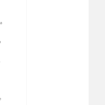
 
a 
 
n 
 
 
e 