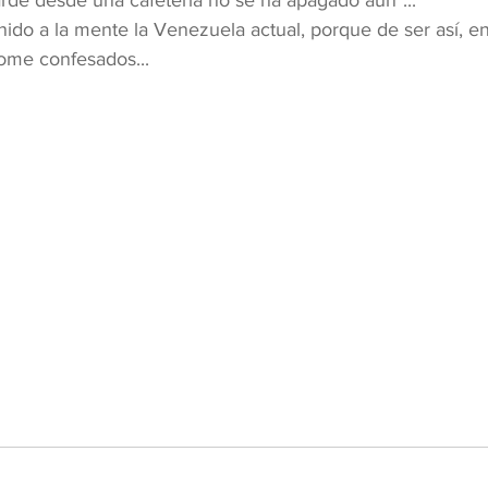
tarde desde una cafetería no se ha apagado aún"...
nido a la mente la Venezuela actual, porque de ser así, en
tome confesados...