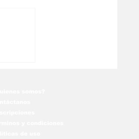
o somos
nos aún
ue Alá
uienes somos?
ntáctanos
scripciones
rminos y condiciones
líticas de uso