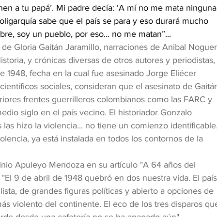
nen a tu papá’. Mi padre decía: ‘A mí no me mata ninguna
oligarquía sabe que el país se para y eso durará mucho 
e, soy un pueblo, por eso... no me matan”...
 de Gloria Gaitán Jaramillo, narraciones de Anibal Noguer
toria, y crónicas diversas de otros autores y periodistas,
de 1948, fecha en la cual fue asesinado Jorge Eliécer 
ientíficos sociales, consideran que el asesinato de Gaitá
riores frentes guerrilleros colombianos como las FARC y 
edio siglo en el país vecino. El historiador Gonzalo 
las hizo la violencia... no tiene un comienzo identificable.
lencia, ya está instalada en todos los contornos de la 
linio Apuleyo Mendoza en su artículo "A 64 años del 
"El 9 de abril de 1948 quebró en dos nuestra vida. El país
lista, de grandes figuras políticas y abierto a opciones de 
ás violento del continente. El eco de los tres disparos qu