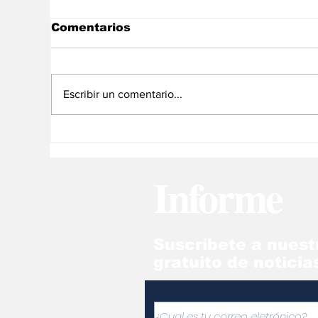
Comentarios
Escribir un comentario...
No somos un
El
diagnónstico, somos un
Pe
camino
cr
Informe
hu
Suscríbete a nuest
gratuito de noticia