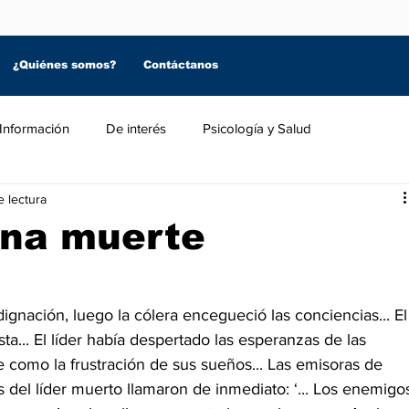
¿Quiénes somos?
Contáctanos
Información
De interés
Psicología y Salud
e lectura
una muerte
ndignación, luego la cólera encegueció las conciencias... El
ta... El líder había despertado las esperanzas de las 
 como la frustración de sus sueños... Las emisoras de 
s del líder muerto llamaron de inmediato: ‘... Los enemigo