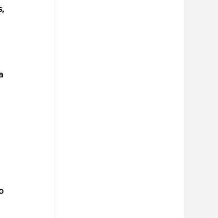
, 
a 
o 