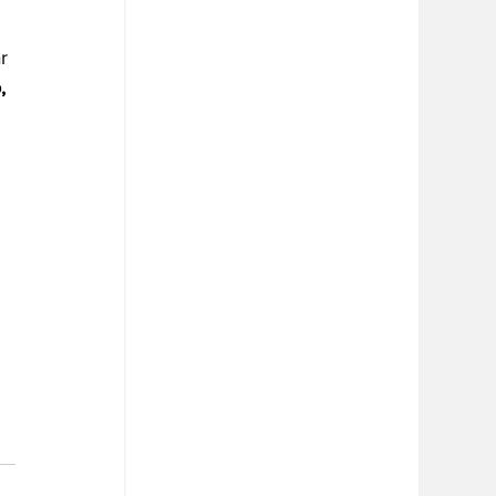
r 
, 
 